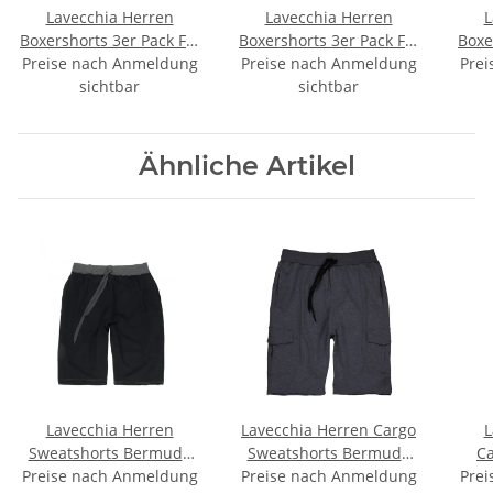
Lavecchia Herren
Lavecchia Herren
L
Boxershorts 3er Pack FL-
Boxershorts 3er Pack FL-
Boxe
Preise nach Anmeldung
1020 (Anthrazit, 5XL)
Preise nach Anmeldung
1020 (Anthrazit, 6XL)
Prei
10
sichtbar
sichtbar
Ähnliche Artikel
Lavecchia Herren
Lavecchia Herren Cargo
L
Sweatshorts Bermuda
Sweatshorts Bermuda
Ca
Preise nach Anmeldung
LV-2019
Preise nach Anmeldung
LV-2011
Prei