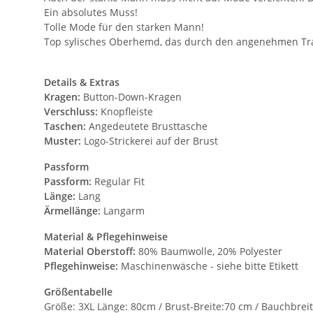
Ein absolutes Muss!
Tolle Mode für den starken Mann!
Top sylisches Oberhemd, das durch den angenehmen Trag
Details & Extras
Kragen:
Button-Down-Kragen
Verschluss:
Knopfleiste
Taschen:
Angedeutete Brusttasche
Muster:
Logo-Strickerei auf der Brust
Passform
Passform:
Regular Fit
Länge:
Lang
Ärmellänge:
Langarm
Material & Pflegehinweise
Material Oberstoff:
80% Baumwolle, 20% Polyester
Pflegehinweise:
Maschinenwäsche - siehe bitte Etikett
Größentabelle
Größe: 3XL Länge: 80cm / Brust-Breite:70 cm / Bauchbrei