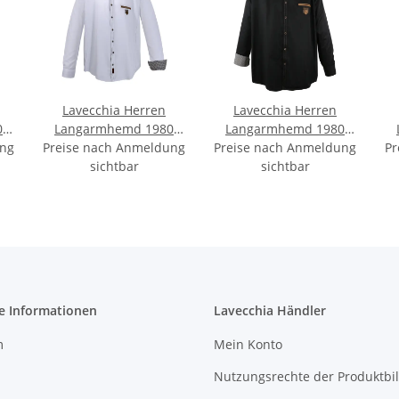
Lavecchia Herren
Lavecchia Herren
0
Langarmhemd 1980
Langarmhemd 1980
ung
Preise nach Anmeldung
(Snow White, 4XL)
Preise nach Anmeldung
(Dark-Black, 5XL)
Pr
sichtbar
sichtbar
e Informationen
Lavecchia Händler
m
Mein Konto
Nutzungsrechte der Produktbi