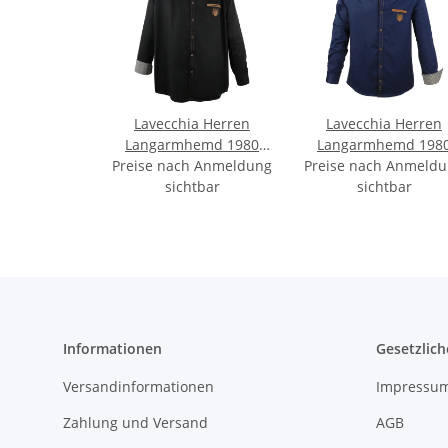
Lavecchia Herren
Lavecchia Herren
Langarmhemd 1980
Langarmhemd 198
Preise nach Anmeldung
(Dark-Black, 4XL)
Preise nach Anmeld
(Navyblue, 5XL)
sichtbar
sichtbar
Informationen
Gesetzlich
Versandinformationen
Impressu
Zahlung und Versand
AGB