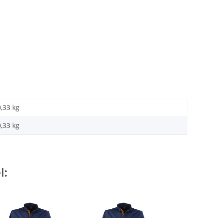
0,33 kg
0,33
kg
l: