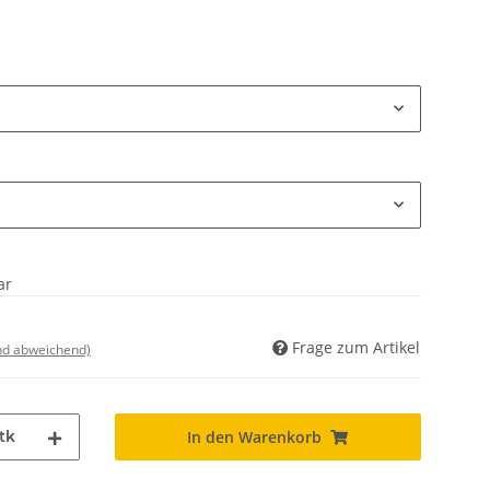
ar
Frage zum Artikel
nd abweichend)
tk
In den Warenkorb