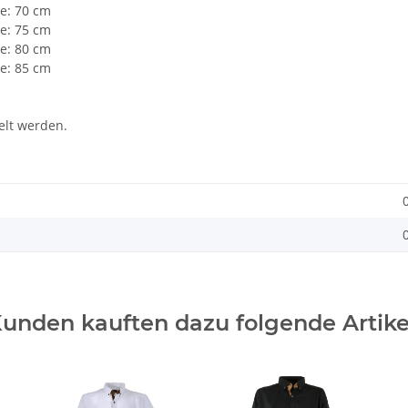
te: 70 cm
te: 75 cm
te: 80 cm
te: 85 cm
lt werden.
unden kauften dazu folgende Artike