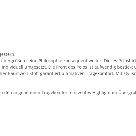
gestern.
bergrößen seine Philosophie konsequent weiter. Dieses Poloshirt i
viduell umgesetzt. Die Front des Polos ist aufwendig bestickt un
r Baumwoll-Stoff garantiert ultimativen Tragekomfort. Mit stylisch
rch den angenehmen Tragekomfort ein echtes Highlight im Übergröß