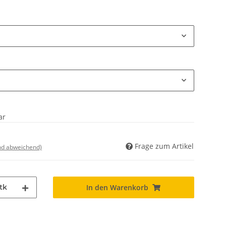
ar
Frage zum Artikel
nd abweichend)
tk
In den Warenkorb