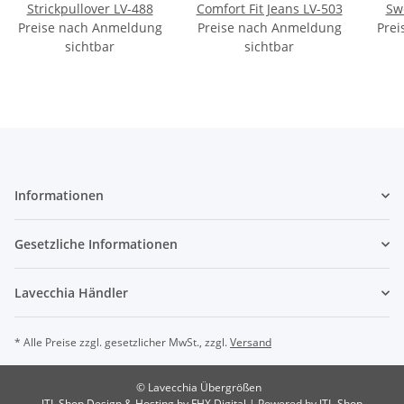
Strickpullover LV-488
Comfort Fit Jeans LV-503
Sw
Preise nach Anmeldung
Preise nach Anmeldung
Prei
sichtbar
sichtbar
Informationen
Gesetzliche Informationen
Lavecchia Händler
* Alle Preise zzgl. gesetzlicher MwSt., zzgl.
Versand
© Lavecchia Übergrößen
JTL Shop Design & Hosting by FHX Digital
| Powered by
JTL-Shop