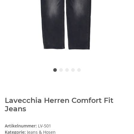
Lavecchia Herren Comfort Fit
Jeans
Artikelnummer:
LV-501
Kategorie:
Jeans & Hosen