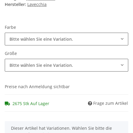
Hersteller:
Lavecchia
Farbe
Bitte wählen Sie eine Variation.
Größe
Bitte wählen Sie eine Variation.
Preise nach Anmeldung sichtbar
Frage zum Artikel
2675 Stk Auf Lager
x
Dieser Artikel hat Variationen. Wählen Sie bitte die