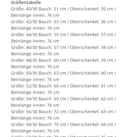
Größentabelle
Größe: 40/30 Bauch: 51 cm / Oberschenkel: 35 cm /
Beinlänge innen: 76 cm
Größe: 42/30 Bauch: 53 cm / Oberschenkel: 36 cm /
Beinlänge innen: 76 cm
Größe: 44/30 Bauch: 55 cm / Oberschenkel: 37 cm /
Beinlänge innen: 76 cm
Größe: 46/30 Bauch: 57 cm / Oberschenkel: 38 cm /
Beinlänge innen: 76 cm
Größe: 48/30 Bauch: 60 cm / Oberschenkel: 39 cm /
Beinlänge innen: 76 cm
Größe: 50/30 Bauch: 63 cm / Oberschenkel: 40 cm /
Beinlänge innen: 76 cm
Größe: 52/30 Bauch: 66 cm / Oberschenkel: 41 cm /
Beinlänge innen: 76 cm
Größe: 54/30 Bauch: 69 cm / Oberschenkel: 42 cm /
Beinlänge innen: 76 cm
Größe: 56/30 Bauch: 72 cm / Oberschenkel: 43 cm /
Beinlänge innen: 76 cm
Größe: 58/30 Bauch: 75 cm / Oberschenkel: 44 cm /
Beinlänge innen: 76 cm