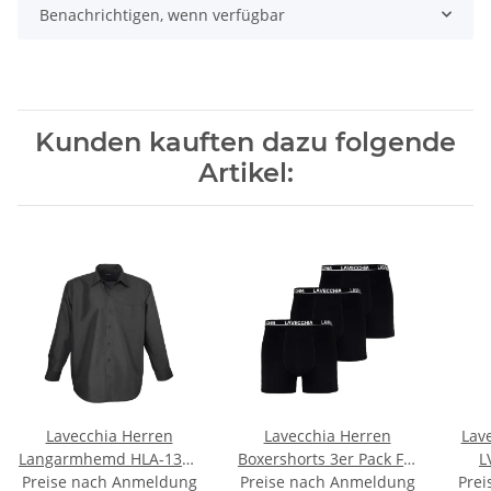
Benachrichtigen, wenn verfügbar
Kunden kauften dazu folgende
Artikel:
Lavecchia Herren
Lavecchia Herren
Lav
Langarmhemd HLA-1314
Boxershorts 3er Pack FL-
L
Preise nach Anmeldung
(Schwarz-Uni, 5XL)
Preise nach Anmeldung
1020 (Schwarz, 7XL)
Prei