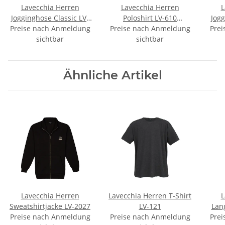
Lavecchia Herren
Lavecchia Herren
L
Jogginghose Classic LV-
Poloshirt LV-610
Jogg
Preise nach Anmeldung
2018 (Schwarz, 5XL)
Preise nach Anmeldung
(Schwarz, 6XL)
Prei
20
sichtbar
sichtbar
Ähnliche Artikel
Lavecchia Herren
Lavecchia Herren T-Shirt
L
Sweatshirtjacke LV-2027
LV-121
Lan
Preise nach Anmeldung
Preise nach Anmeldung
Prei